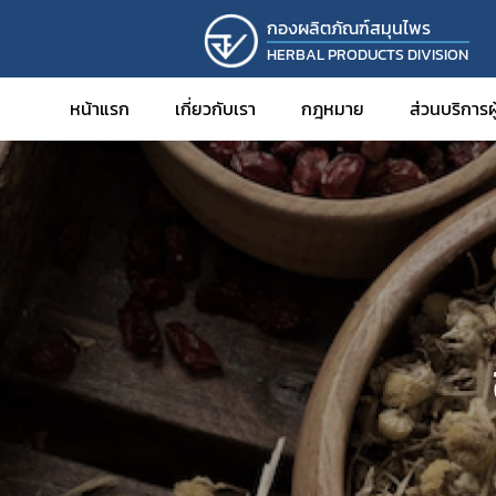
กองผลิตภัณฑ์สมุนไพร
HERBAL PRODUCTS DIVISION
หน้าแรก
เกี่ยวกับเรา
กฎหมาย
ส่วนบริการ
การขออ
การขออ
การขอ
การขอร
การขอพ
สมุนไพ
การดำเน
การขอร
การนำเข