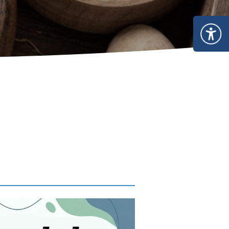
ไพร
 ใน