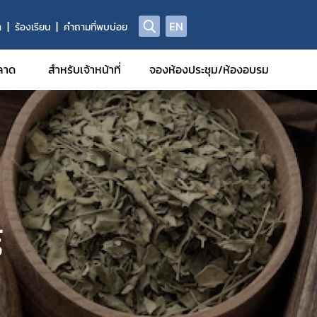
EN
า
ร้องเรียน
คำถามที่พบบ่อย
ลาด
สำหรับเจ้าหน้าที่
จองห้องประชุม/ห้องอบรม
รฐานการ
มีหน้าที่
รักษา
์
รวิจัยทาง
กอบที่ได้
รและยา