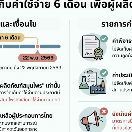
สมุนไพรใหม่
โควิด