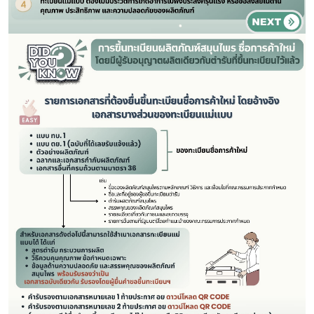
สมุนไพรใหม่
โควิด