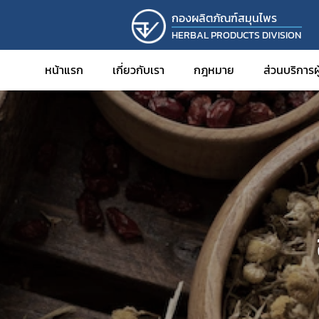
กองผลิตภัณฑ์สมุนไพร
HERBAL PRODUCTS DIVISION
หน้าแรก
เกี่ยวกับเรา
กฎหมาย
ส่วนบริการ
การขออ
การขออ
การขอ
การขอร
การขอพ
สมุนไพ
การดำเน
การขอร
การนำเข