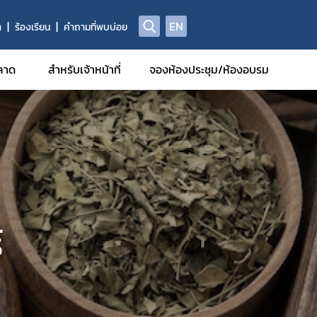
EN
า
ร้องเรียน
คำถามที่พบบ่อย
ลาด
สำหรับเจ้าหน้าที่
จองห้องประชุม/ห้องอบรม
รฐานการ
มีหน้าที่
รักษา
์
รวิจัยทาง
กอบที่ได้
รและยา