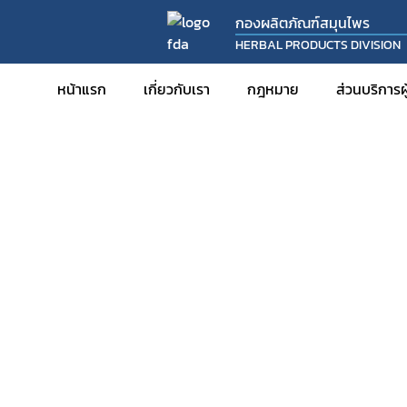
กองผลิตภัณฑ์สมุนไพร
HERBAL PRODUCTS DIVISION
หน้าแรก
เกี่ยวกับเรา
กฎหมาย
ส่วนบริการ
การขออ
การขออ
การขอ
การขอร
การขอพ
สมุนไพ
การดำเน
การขอร
การนำเข