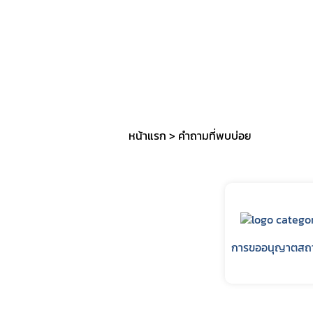
การราย
ค่าใช้จ่
การแจ้
คู่มือป
หน้าแรก
คำถามที่พบบ่อย
การขออนุญาตสถา