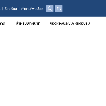
EN
า
ร้องเรียน
คำถามที่พบบ่อย
ลาด
สำหรับเจ้าหน้าที่
จองห้องประชุม/ห้องอบรม
รฐานการ
มีหน้าที่
รักษา
รวิจัยทาง
กอบที่ได้
รและยา