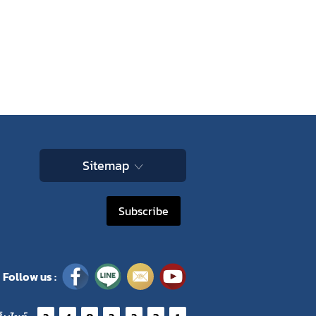
ไพร
 ใน
Sitemap
Subscribe
Follow us :