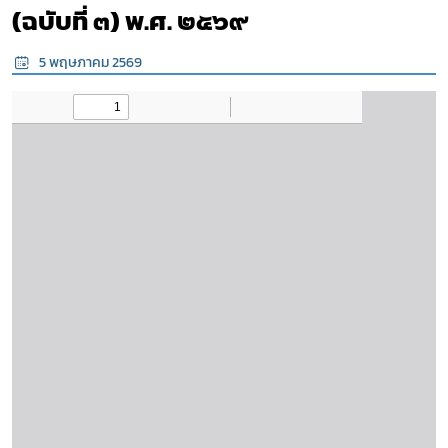
(ฉบับที่ ๓) พ.ศ. ๒๕๖๙
5 พฤษภาคม 2569
Subscribe
เลือกหัวข้อที่ท่านต้องการ Subscribe
สมุนไพรใหม่
โควิด