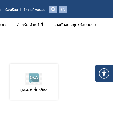
EN
า
ร้องเรียน
คำถามที่พบบ่อย
การแจ้งผลิตหรือนำเข้าผลิตภัณฑ์สมุนไพรเพื่อเป็นตัวอย่างสำหรับการขอขึ้นทะเบียน การแจ้งรายละเอียดหรือการจดแจ้งผ่านระบบ E-submission (ตย.1)
ลาด
สำหรับเจ้าหน้าที่
จองห้องประชุม/ห้องอบรม
รฐานการ
มีหน้าที่
รักษา
รวิจัยทาง
Q&A ที่เกี่ยวข้อง
กอบที่ได้
รและยา