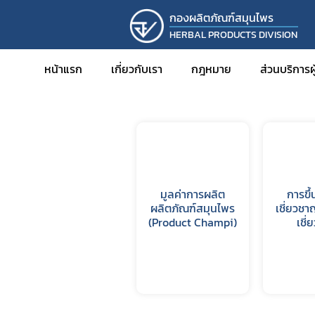
กองผลิตภัณฑ์สมุนไพร
HERBAL PRODUCTS DIVISION
หน้าแรก
บริการข้อมูล
มาตรการอำนวย
หน้าแรก
เกี่ยวกับเรา
กฎหมาย
ส่วนบริการ
สถานการณ์วิกฤตตะวันออกกลาง
การขออ
การขออ
การขอ
มูลค่าการผลิต
การขึ้
การขอร
ผลิตภัณฑ์สมุนไพร
เชี่ยวชา
การขอพ
(Product Champi)
เชี
สมุนไพ
การดำเน
การขอร
การนำเข