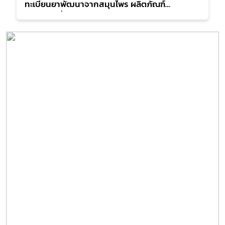
ทะเบียนยาพัฒนาจากสมุนไพร ผลิตภัณฑ์
สมุนไพรเพื่อสุขภาพ และการรับรองสาร
สกัด ครั้งที่ 1 (การควบคุมการปนเปื้อนเชื้อ
จุลินทรีย์ในกระบวนการผลิตผลิตภัณฑ์
สมุนไพร)