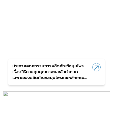
ประกาศคณะกรรมการผลิตภัณฑ์สมุนไพร
เรื่อง วิธีควบคุมคุณภาพและข้อกำหนด
เฉพาะของผลิตภัณฑ์สมุนไพรและหลักเกณฑ์
วิธีการ และเงื่อนไขเกี่ยวกับหนังสือรับรอง
ผลการวิเคราะห์ผลิตภัณฑ์สมุนไพร (ฉบับที่
3) พ.ศ.2567