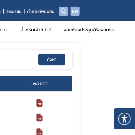
EN
า
ร้องเรียน
คำถามที่พบบ่อย
ลาด
สำหรับเจ้าหน้าที่
จองห้องประชุม/ห้องอบรม
ค้นหา
รฐานการ
มีหน้าที่
ไฟล์ PDF
รักษา
รวิจัยทาง
กอบที่ได้
รและยา