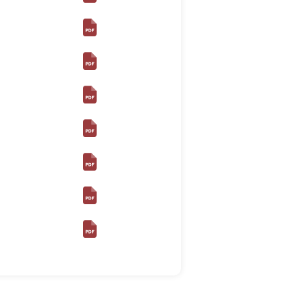
ไพร
 ใน