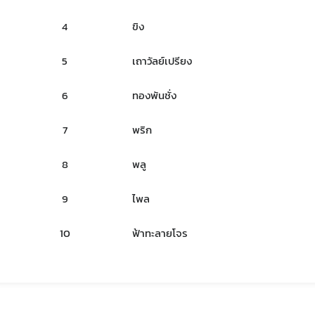
งานการผลิต / นำเข้า
ฐานข้อมูลผู้รับจ้างผลิตผลิตภัณฑ์สมุนไพรใน
ประเทศไทย
4
ขิง
ายที่จะจัดเก็บจากผู้ยื่นคำขอ
ฐานข้อมูลสำหรับการจดแจ้งผลิตภัณฑ์สมุน
งการผลิตหรือนำเข้าผลิตภัณฑ์สมุนไพร
5
เถาวัลย์เปรียง
ข้อมูลสถิติ
ระชาชน
Subscribe
การนำเข้าติดตัวเฉพาะราย
6
ทองพันชั่ง
มาตรการอำนวยความสะดวกแก่ผู้ประกอบการ
เลือกหัวข้อที่ท่านต้องการ Subscribe
7
พริก
สถานการณ์วิกฤติ
8
พลู
9
ไพล
สมุนไพรใหม่
โควิด
10
ฟ้าทะลายโจร