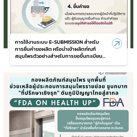
การใช้งานระบบ E-SUBMISSION สำหรับ
การยื่นคำขอผลิต หรือนำเข้าผลิตภํณฑ์
สมุนไพรตัวอย่างสำหรับการขอขึ้นทะเบียน
แจ้งรายละเอียด และจดแจ้ง (ตย.1)