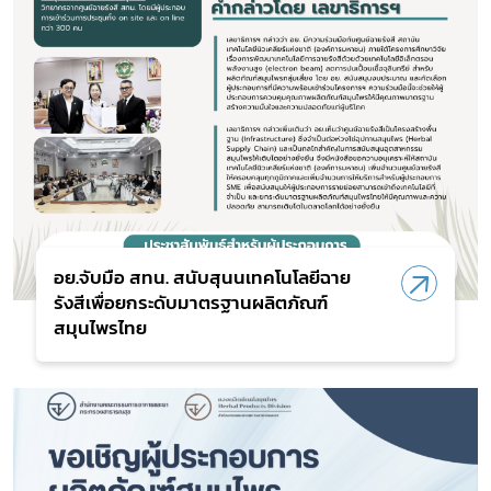
อย.จับมือ สทน. สนับสุนนเทคโนโลยีฉาย
รังสีเพื่อยกระดับมาตรฐานผลิตภัณฑ์
สมุนไพรไทย