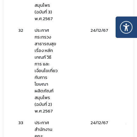
สมุนไพร
(ฉบับที่ 3)
พ.ศ.2567
32
ประกาศ
24/12/67
25/12
กระทรวง
สาธารณสุข
เรื่อง หลัก
เกณฑ์ วิธี
การ และ
เงื่อนไขเกี่ยว
กับการ
โฆษณา
ผลิตภัณฑ์
สมุนไพร
(ฉบับที่ 2)
พ.ศ.2567
33
ประกาศ
24/12/67
25/12
สำนักงาน
คณะ