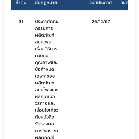
ลำดับ
ชื่อกฏหมาย
วันที่ประกาศ
วันที่มีผลบ
31
ประกาศคณะ
26/12/67
27/12
กรรมการ
ผลิตภัณฑ์
สมุนไพร
เรื่อง วิธีการ
ควบคุม
คุณภาพและ
ข้อกำหนด
เฉพาะของ
ผลิตภัณฑ์
สมุนไพรและ
หลักเกณฑ์
วิธีการ และ
เงื่อนไขเกี่ยว
กับหนังสือ
รับรองผล
การวิเคราะห์
ผลิตภัณฑ์