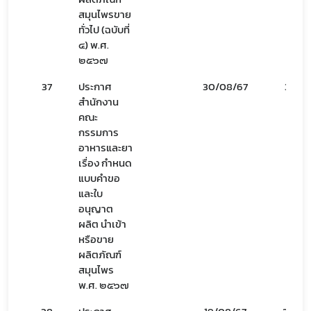
สมุนไพรขาย
ทั่วไป (ฉบับที่
๔) พ.ศ.
๒๕๖๗
37
ประกาศ
30/08/67
31/08
สำนักงาน
คณะ
กรรมการ
อาหารและยา
เรื่อง กำหนด
แบบคำขอ
และใบ
อนุญาต
ผลิต นำเข้า
หรือขาย
ผลิตภัณฑ์
สมุนไพร
พ.ศ. ๒๕๖๗