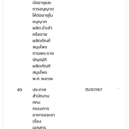
ต่ออายุและ
การอนุญาต
ให้ต่ออายุใบ
อนุญาต
ผลิต นำเข้า
หรือขาย
ผลิตภัณฑ์
สมุนไพร
ตามพระราช
บัญญัติ
ผลิตภัณฑ์
สมุนไพร
พ.ศ. ๒๕๖๒
40
ประกาศ
15/07/67
16/07
สำนักงาน
คณะ
กรรมการ
อาหารและยา
เรื่อง
เอกสาร