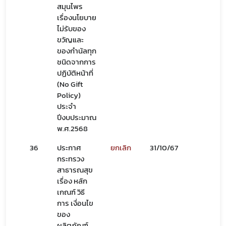
สมุนไพร
เรื่องนโยบาย
ไม่รับของ
ขวัญและ
ของกำนัลทุก
สมุนไพรใหม่
ชนิดจากการ
ปฏิบัติหน้าที่
โควิด
(No Gift
Policy)
ประจำ
ปีงบประมาณ
พ.ศ.2568
36
ประกาศ
ยกเลิก
31/10/67
01/11
กระทรวง
สาธารณสุข
เรื่อง หลัก
เกณฑ์ วิธี
การ เงื่อนไข
ของ
ผลิตภัณฑ์