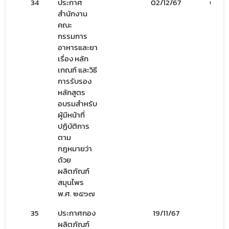
34
ประกาศ
02/12/67
02/12
สำนักงาน
คณะ
กรรมการ
อาหารและยา
เรื่อง หลัก
เกณฑ์ และวิธี
การรับรอง
หลักสูตร
อบรมสำหรับ
ผู้มีหน้าที่
ปฏิบัติการ
ตาม
กฎหมายว่า
ด้วย
ผลิตภัณฑ์
สมุนไพร
พ.ศ. ๒๕๖๗
Subscribe
35
ประกาศกอง
19/11/67
19/11
ผลิตภัณฑ์
เลือกหัวข้อที่ท่านต้องการ Subscribe