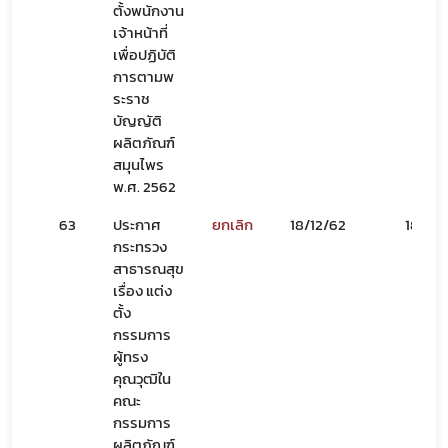
ตั้งพนักงาน
เจ้าหน้าที่
เพื่อปฏิบัติ
Subscribe
การตามพ
ระราช
เลือกหัวข้อที่ท่านต้องการ Subscribe
บัญญัติ
ผลิตภัณฑ์
สมุนไพร
พ.ศ. 2562
สมุนไพรใหม่
63
ประกาศ
ยกเลิก
18/12/62
18/12/
กระทรวง
โควิด
สาธารณสุข
เรื่อง แต่ง
ตั้ง
กรรมการ
ผู้ทรง
คุณวุฒิใน
คณะ
กรรมการ
ผลิตภัณฑ์