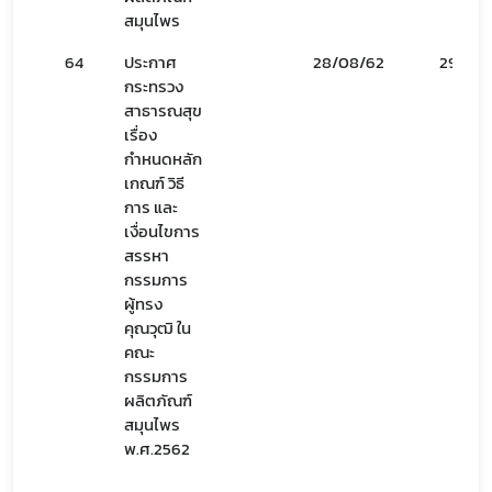
สมุนไพร
64
ประกาศ
28/08/62
29/08
กระทรวง
สาธารณสุข
เรื่อง
กำหนดหลัก
เกณฑ์ วิธี
การ และ
เงื่อนไขการ
สรรหา
กรรมการ
ผู้ทรง
คุณวุฒิ ใน
คณะ
กรรมการ
ผลิตภัณฑ์
สมุนไพร
พ.ศ.2562