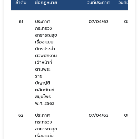
ลำดับ
ชื่อกฎหมาย
วันที่ประกาศ
วันที่มีผลบั
61
ประกาศ
07/04/63
08/04
กระทรวง
สาธารณสุข
เรื่อง แบบ
บัตรประจำ
ตัวพนักงาน
เจ้าหน้าที่
ตามพระ
ราช
บัญญัติ
ผลิตภัณฑ์
สมุนไพร
พ.ศ. 2562
62
ประกาศ
07/04/63
08/04
กระทรวง
สาธารณสุข
เรื่อง แต่ง