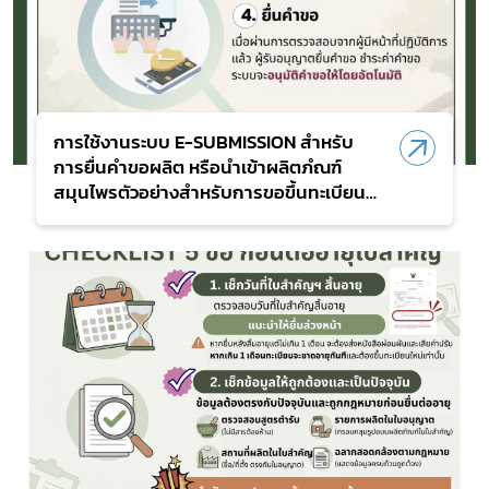
การใช้งานระบบ E-SUBMISSION สำหรับ
การยื่นคำขอผลิต หรือนำเข้าผลิตภํณฑ์
สมุนไพรตัวอย่างสำหรับการขอขึ้นทะเบียน
แจ้งรายละเอียด และจดแจ้ง (ตย.1)