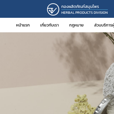
กองผลิตภัณฑ์สมุนไพร
HERBAL PRODUCTS DIVISION
หน้าแรก
เกี่ยวกับเรา
กฎหมาย
ส่วนบริการ
การขออ
การขออ
การขอ
การขอร
การขอพ
สมุนไพ
การดำเน
การขอร
การนำเข