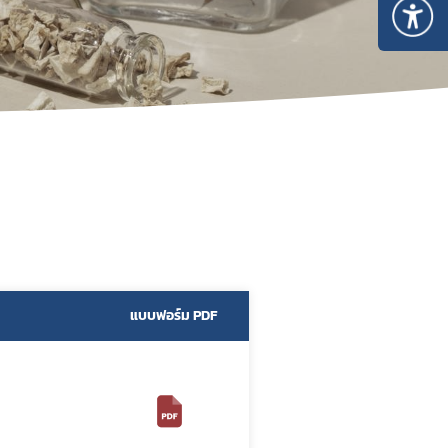
ไพร
 ใน
แบบฟอร์ม PDF