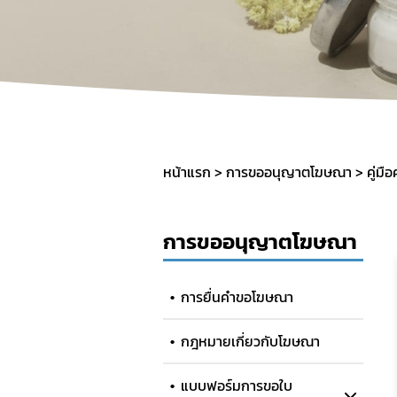
การราย
ค่าใช้จ่
การแจ้
คู่มือป
หน้าแรก
การขออนุญาตโฆษณา
คู่มื
การขออนุญาตโฆษณา
การยื่นคำขอโฆษณา
กฎหมายเกี่ยวกับโฆษณา
แบบฟอร์มการขอใบ