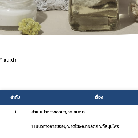
งานการผลิต / นำเข้า
ฐานข้อมูลผู้รับจ้างผลิตผลิตภัณฑ์สมุนไพรใน
ประเทศไทย
ายที่จะจัดเก็บจากผู้ยื่นคำขอ
ฐานข้อมูลสำหรับการจดแจ้งผลิตภัณฑ์สมุน
งการผลิตหรือนำเข้าผลิตภัณฑ์สมุนไพร
ข้อมูลสถิติ
ระชาชน
การนำเข้าติดตัวเฉพาะราย
มาตรการอำนวยความสะดวกแก่ผู้ประกอบการ
สถานการณ์วิกฤติ
อคำแนะนำ
Subscribe
ลำดับ
เรื่อง
เลือกหัวข้อที่ท่านต้องการ Subscribe
1
คำแนะนำการขออนุญาตโฆษณา
1.1 แนวทางการขออนุญาตโฆษณาผลิตภัณฑ์สมุนไพร
สมุนไพรใหม่
โควิด