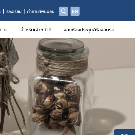
EN
า
ร้องเรียน
คำถามที่พบบ่อย
ลาด
สำหรับเจ้าหน้าที่
จองห้องประชุม/ห้องอบรม
รฐานการ
มีหน้าที่
รักษา
รวิจัยทาง
กอบที่ได้
รและยา