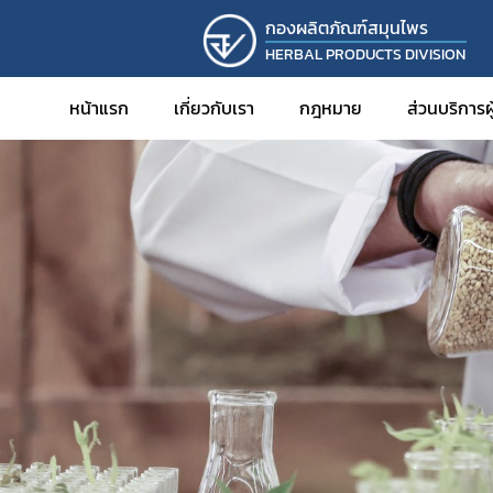
กองผลิตภัณฑ์สมุนไพร
HERBAL PRODUCTS DIVISION
หน้าแรก
เกี่ยวกับเรา
กฎหมาย
ส่วนบริการ
การขออ
การขออ
การขอ
การขอร
การขอพ
สมุนไพ
การดำเน
การขอร
การนำเข