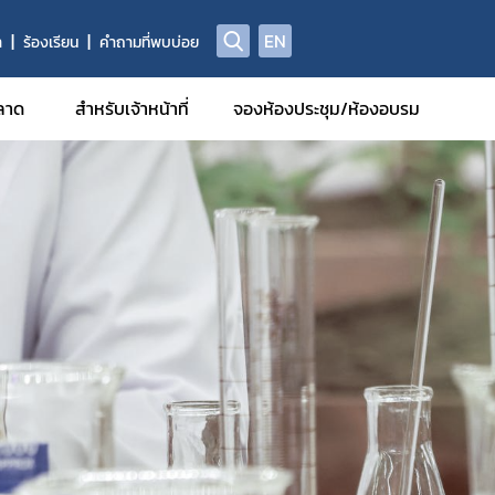
EN
า
ร้องเรียน
คำถามที่พบบ่อย
ลาด
สำหรับเจ้าหน้าที่
จองห้องประชุม/ห้องอบรม
รฐานการ
มีหน้าที่
รักษา
รวิจัยทาง
กอบที่ได้
รและยา