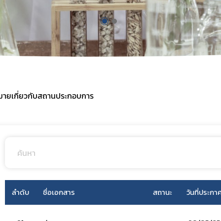
งานการผลิต / นำเข้า
ฐานข้อมูลผู้รับจ้างผลิตผลิตภัณฑ์สมุนไพรใน
ประเทศไทย
ายที่จะจัดเก็บจากผู้ยื่นคำขอ
ฐานข้อมูลสำหรับการจดแจ้งผลิตภัณฑ์สมุน
งการผลิตหรือนำเข้าผลิตภัณฑ์สมุนไพร
ข้อมูลสถิติ
ระชาชน
การนำเข้าติดตัวเฉพาะราย
มาตรการอำนวยความสะดวกแก่ผู้ประกอบการ
สถานการณ์วิกฤติ
ายเกี่ยวกับสถานประกอบการ
ลำดับ
ชื่อเอกสาร
สถานะ
วันที่ประกา